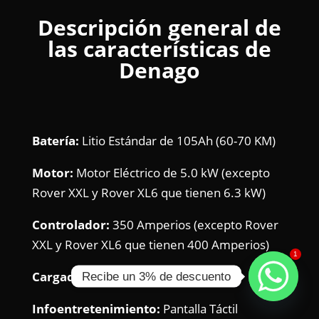
Descripción general de
las características de
Denago
Batería:
Litio Estándar de 105Ah (60-70 KM)
Motor:
Motor Eléctrico de 5.0 kW (excepto
Rover XXL y Rover XL6 que tienen 6.3 kW)
Controlador:
350 Amperios (excepto Rover
XXL y Rover XL6 que tienen 400 Amperios)
1
Cargador:
25 Amperios
Recibe un 3% de descuento
Infoentretenimiento:
Pantalla Táctil