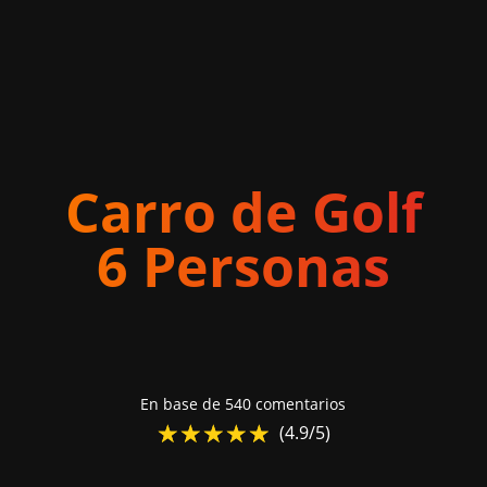
Carro de Golf
6 Personas
En base de 540 comentarios
☆
★
☆
★
☆
★
☆
★
☆
★
(4.9/5)