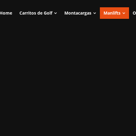
Home
Carritos de Golf
Montacargas
Manlifts
O