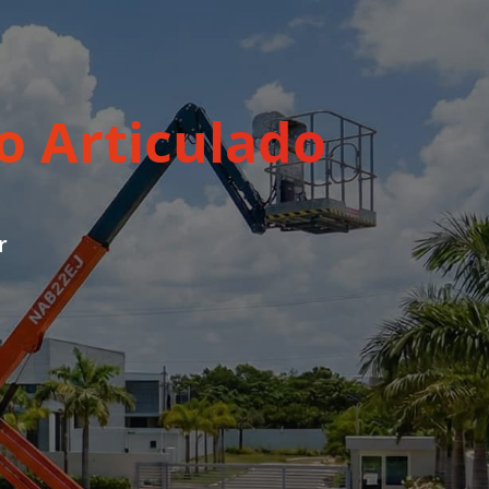
o Articulado
r