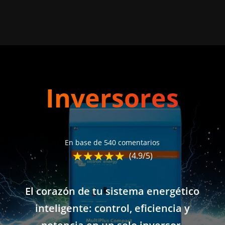
Inversores
En base de 540 comentarios
☆
★
☆
★
☆
★
☆
★
☆
★
(4.9/5)
El corazón de tu sistema energético
inteligente: control, eficiencia y